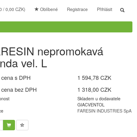
0 / 0,00 CZK)
Oblíbené
Registrace
Přihlásit
Toggle
search
RESIN nepromokavá
nda vel. L
 cena s DPH
1 594,78 CZK
 cena bez DPH
1 318,00 CZK
pnost
Skladem u dodavatele
GIACVENTOL
ce
FARESIN INDUSTRIES SpA