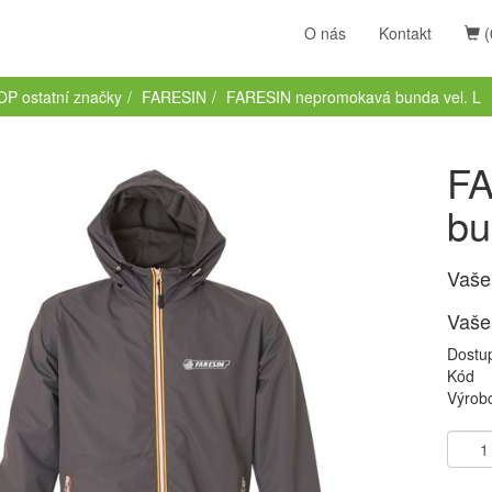
O nás
Kontakt
(
P ostatní značky
FARESIN
FARESIN nepromokavá bunda vel. L
FA
bu
Vaše
Vaše
Dostu
Kód
Výrob