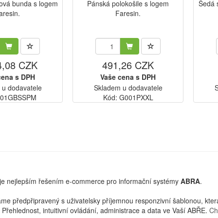
lová bunda s logem
Pánská polokošile s logem
Šedá 
aresin.
Faresin.
4,08 CZK
491,26 CZK
cena s DPH
Vaše cena s DPH
 u dodavatele
Skladem u dodavatele
S
G01GBSSPM
Kód: G001PXXL
je nejlepším řešením e-commerce pro informační systémy
ABRA
.
 předpřipravený s uživatelsky příjemnou responzivní šablonou, která 
Přehlednost, intuitivní ovládání, administrace a data ve Vaší ABŘE.
Chc