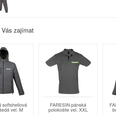
 Vás zajímat
softshellová
FARESIN pánská
FA
šedá vel. M
polokošile vel. XXL
b