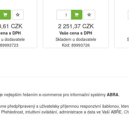
8,61 CZK
2 251,37 CZK
cena s DPH
Vaše cena s DPH
 u dodavatele
Skladem u dodavatele
S
 89993723
Kód: 89993726
je nejlepším řešením e-commerce pro informační systémy
ABRA
.
 předpřipravený s uživatelsky příjemnou responzivní šablonou, která 
Přehlednost, intuitivní ovládání, administrace a data ve Vaší ABŘE.
Chc