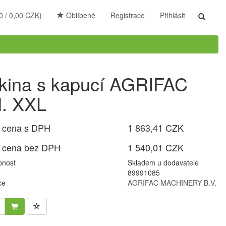
0 / 0,00 CZK)
Oblíbené
Registrace
Přihlásit
Toggle
search
kina s kapucí AGRIFAC
l. XXL
 cena s DPH
1 863,41 CZK
 cena bez DPH
1 540,01 CZK
pnost
Skladem u dodavatele
89991085
ce
AGRIFAC MACHINERY B.V.