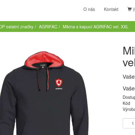
O nás
Kontakt
(
P ostatní značky
AGRIFAC
Mikina s kapucí AGRIFAC vel. XXL
Mi
ve
Vaše
Vaše
Dostu
Kód
Výrob